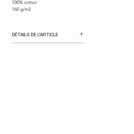
100% cotton
160 g/m2
DÉTAILS DE L'ARTICLE
POLITIQUE D'ÉCHANGE ET DE
Tailles(cm)
XS
S
M
L
XL
REMBOURSEMENT
Largeur
48
49
52
55
58
Les articles peuvent être échangés ou
(bord à
remboursés sous 30 jours après
bord)
réception de la commande.
Longeur
64
65
67
69
69
(àpd du
cou)
Longueur
56
57
58
58
59,5
de
manches
©2020 par Petite Insolente
Créé avec
Wix.com